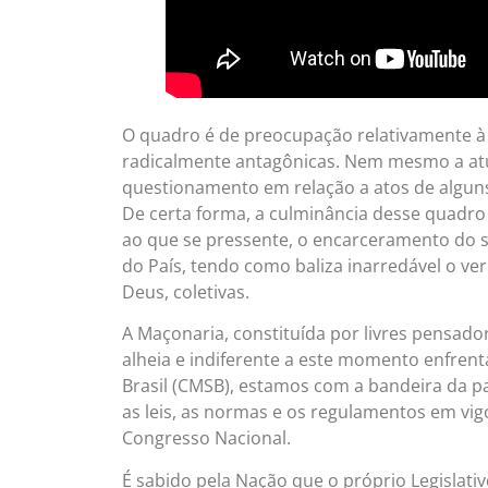
O quadro é de preocupação relativamente à s
radicalmente antagônicas. Nem mesmo a atua
questionamento em relação a atos de alguns
De certa forma, a culminância desse quadro 
ao que se pressente, o encarceramento do se
do País, tendo como baliza inarredável o ve
Deus, coletivas.
A Maçonaria, constituída por livres pensado
alheia e indiferente a este momento enfren
Brasil (CMSB), estamos com a bandeira da pa
as leis, as normas e os regulamentos em vig
Congresso Nacional.
É sabido pela Nação que o próprio Legislat