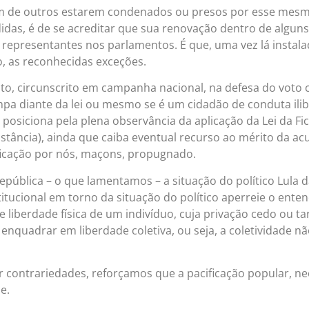
ém de outros estarem condenados ou presos por esse mes
idas, é de se acreditar que sua renovação dentro de alguns
representantes nos parlamentos. É que, uma vez lá instala
ro, as reconhecidas exceções.
to, circunscrito em campanha nacional, na defesa do voto 
limpa diante da lei ou mesmo se é um cidadão de conduta il
posiciona pela plena observância da aplicação da Lei da F
tância), ainda que caiba eventual recurso ao mérito da acu
cificação por nós, maçons, propugnado.
epública – o que lamentamos – a situação do político Lula d
stitucional em torno da situação do político aperreie o ent
 liberdade física de um indivíduo, cuja privação cedo ou t
nquadrar em liberdade coletiva, ou seja, a coletividade n
 contrariedades, reforçamos que a pacificação popular, n
e.