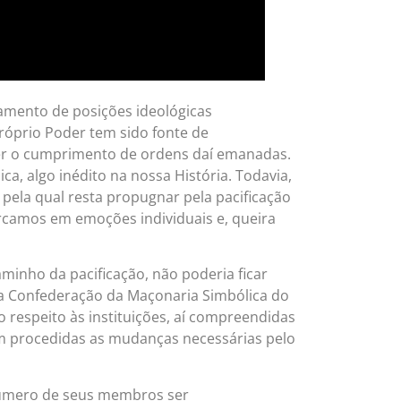
ramento de posições ideológicas
róprio Poder tem sido fonte de
 ser o cumprimento de ordens daí emanadas.
a, algo inédito na nossa História. Todavia,
 pela qual resta propugnar pela pacificação
ercamos em emoções individuais e, queira
minho da pacificação, não poderia ficar
da Confederação da Maçonaria Simbólica do
 respeito às instituições, aí compreendidas
jam procedidas as mudanças necessárias pelo
 número de seus membros ser