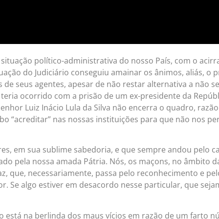
ituação político-administrativa do nosso País, com o acir
ção do Judiciário conseguiu amainar os ânimos, aliás, o p
 de seus agentes, apesar de não restar alternativa a não
teria ocorrido com a prisão de um ex-presidente da Repúblic
nhor Luiz Inácio Lula da Silva não encerra o quadro, razão
rbo “acreditar” nas nossas instituições para que não nos p
res, em sua sublime sabedoria, e que sempre andou pelo ca
tado pela nossa amada Pátria. Nós, os maçons, no âmbito 
z, que, necessariamente, passa pelo reconhecimento e pelo
or. Se algo estiver em desacordo nesse particular, que se
ivo está na berlinda dos maus vícios em razão de um farto