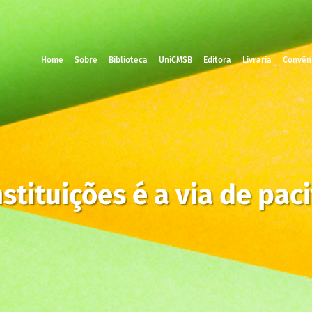
Home
Sobre
Biblioteca
UniCMSB
Editora
Livraria
Convên
nstituições é a via de pac