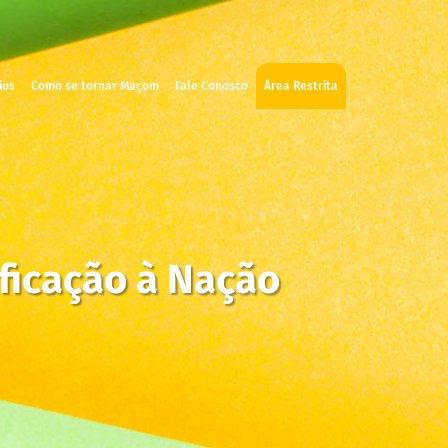
ios
Como se tornar Maçom
Fale Conosco
Área Restrita
ificação à Nação