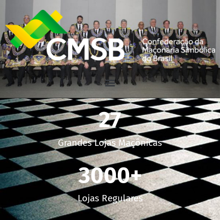
27
Grandes Lojas Maçônicas
3000
+
Lojas Regulares