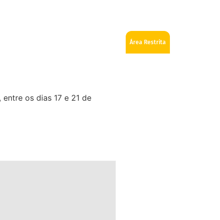
ios
Como se tornar Maçom
Fale Conosco
Área Restrita
entre os dias 17 e 21 de