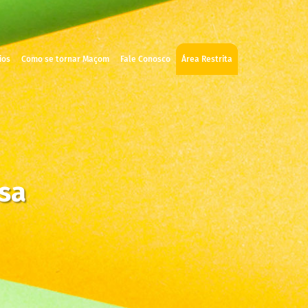
ios
Como se tornar Maçom
Fale Conosco
Área Restrita
sa