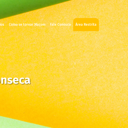
ios
Como se tornar Maçom
Fale Conosco
Área Restrita
onseca