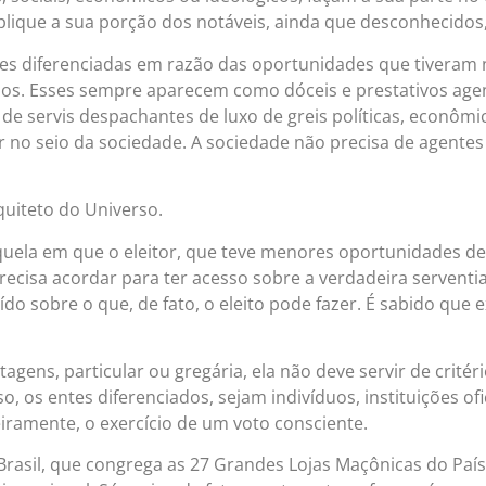
ique a sua porção dos notáveis, ainda que desconhecidos,
zes diferenciadas em razão das oportunidades que tiveram
os. Esses sempre aparecem como dóceis e prestativos agen
 servis despachantes de luxo de greis políticas, econômica
no seio da sociedade. A sociedade não precisa de agentes 
quiteto do Universo.
quela em que o eleitor, que teve menores oportunidades de 
precisa acordar para ter acesso sobre a verdadeira serventi
uído sobre o que, de fato, o eleito pode fazer. É sabido que
ntagens, particular ou gregária, ela não deve servir de critér
o, os entes diferenciados, sejam indivíduos, instituições of
eiramente, o exercício de um voto consciente.
rasil, que congrega as 27 Grandes Lojas Maçônicas do Paí