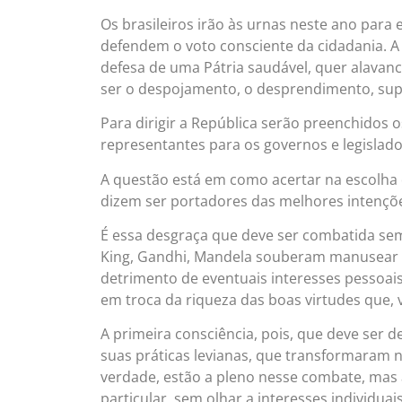
Os brasileiros irão às urnas neste ano para 
defendem o voto consciente da cidadania. A
defesa de uma Pátria saudável, quer alavanc
ser o despojamento, o desprendimento, supl
Para dirigir a República serão preenchidos 
representantes para os governos e legislado
A questão está em como acertar na escolha 
dizem ser portadores das melhores intenções 
É essa desgraça que deve ser combatida sem
King, Gandhi, Mandela souberam manusear c
detrimento de eventuais interesses pessoai
em troca da riqueza das boas virtudes que,
A primeira consciência, pois, que deve ser 
suas práticas levianas, que transformaram no
verdade, estão a pleno nesse combate, mas 
particular, sem olhar a interesses individua