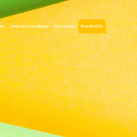
ios
Como se tornar Maçom
Fale Conosco
Área Restrita