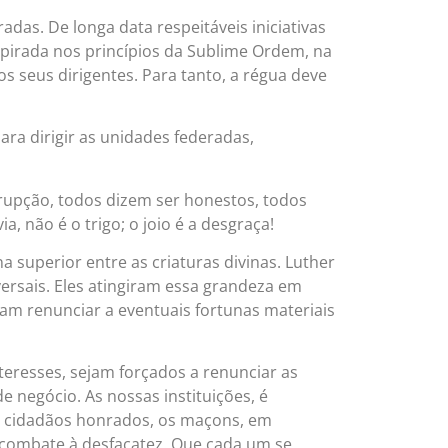
adas. De longa data respeitáveis iniciativas
spirada nos princípios da Sublime Ordem, na
s seus dirigentes. Para tanto, a régua deve
ara dirigir as unidades federadas,
rupção, todos dizem ser honestos, todos
 não é o trigo; o joio é a desgraça!
superior entre as criaturas divinas. Luther
rsais. Eles atingiram essa grandeza em
am renunciar a eventuais fortunas materiais
teresses, sejam forçados a renunciar as
e negócio. As nossas instituições, é
s cidadãos honrados, os maçons, em
no combate à desfaçatez. Que cada um se