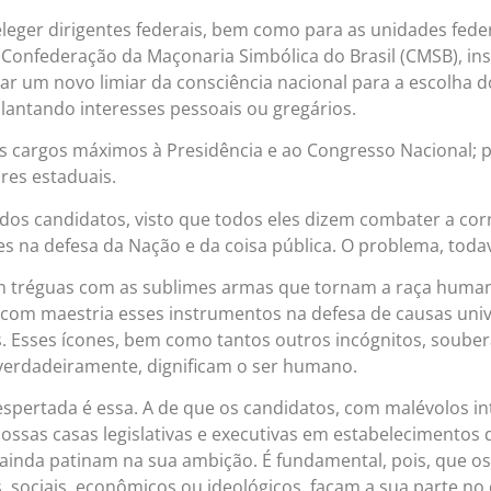
eleger dirigentes federais, bem como para as unidades feder
 Confederação da Maçonaria Simbólica do Brasil (CMSB), in
ar um novo limiar da consciência nacional para a escolha do
antando interesses pessoais ou gregários.
os cargos máximos à Presidência e ao Congresso Nacional; p
res estaduais.
dos candidatos, visto que todos eles dizem combater a cor
na defesa da Nação e da coisa pública. O problema, todavia,
 tréguas com as sublimes armas que tornam a raça humana 
om maestria esses instrumentos na defesa de causas unive
s. Esses ícones, bem como tantos outros incógnitos, souber
 verdadeiramente, dignificam o ser humano.
despertada é essa. A de que os candidatos, com malévolos in
ssas casas legislativas e executivas em estabelecimentos d
ainda patinam na sua ambição. É fundamental, pois, que o
is, sociais, econômicos ou ideológicos, façam a sua parte 