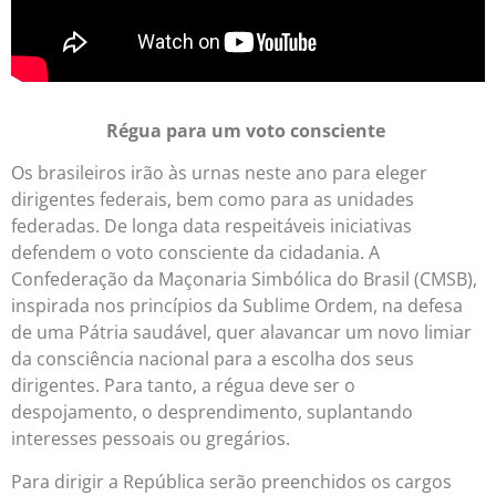
Régua para um voto consciente
Os brasileiros irão às urnas neste ano para eleger
dirigentes federais, bem como para as unidades
federadas. De longa data respeitáveis iniciativas
defendem o voto consciente da cidadania. A
Confederação da Maçonaria Simbólica do Brasil (CMSB),
inspirada nos princípios da Sublime Ordem, na defesa
de uma Pátria saudável, quer alavancar um novo limiar
da consciência nacional para a escolha dos seus
dirigentes. Para tanto, a régua deve ser o
despojamento, o desprendimento, suplantando
interesses pessoais ou gregários.
Para dirigir a República serão preenchidos os cargos