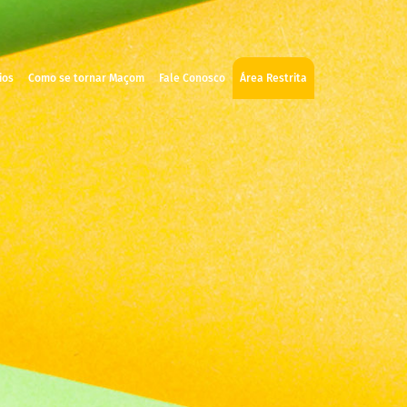
ios
Como se tornar Maçom
Fale Conosco
Área Restrita