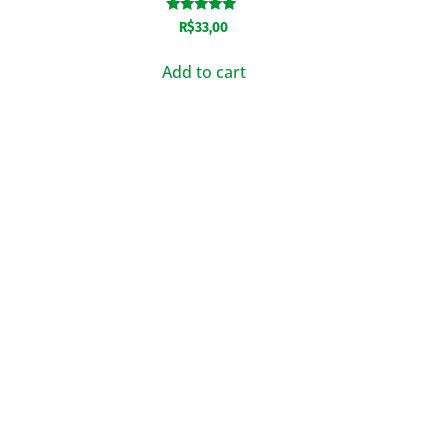
Rated
R$
33,00
5.00
out of 5
Add to cart