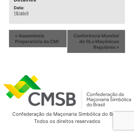
Data:
18/abril
«
Assembleia
Conferência Mundial
Preparatória da CMI
de GLs Maçônicas
Regulares
»
Confederação da Maçonaria Simbólica do Brasil
Todos os direitos reservados