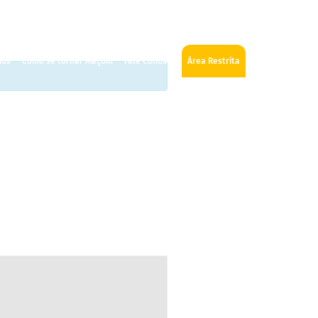
ios
Como se tornar Maçom
Fale Conosco
Área Restrita