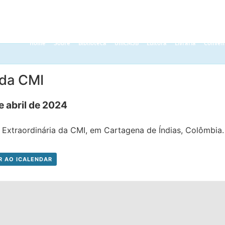
Home
Sobre
Biblioteca
UniCMSB
Editora
Livraria
Convên
 da CMI
e abril de 2024
 Extraordinária da CMI, em Cartagena de Índias, Colômbia.
R AO ICALENDAR