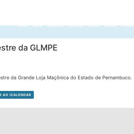
Home
Sobre
Biblioteca
UniCMSB
Editora
Livraria
Convên
estre da GLMPE
stre da Grande Loja Maçônica do Estado de Pernambuco.
R AO ICALENDAR