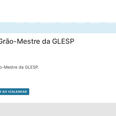
Home
Sobre
Biblioteca
UniCMSB
Editora
Livraria
Convên
 Grão-Mestre da GLESP
ão-Mestre da GLESP.
R AO ICALENDAR