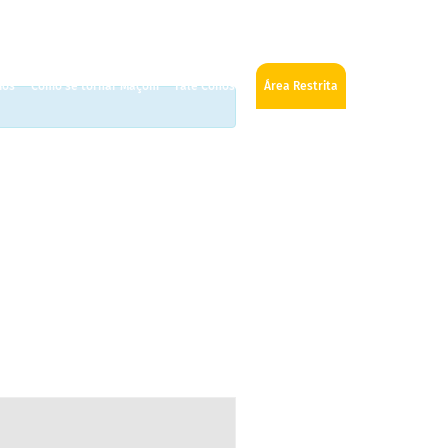
ios
Como se tornar Maçom
Fale Conosco
Área Restrita