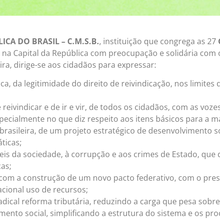
A DO BRASIL – C.M.S.B.
, instituição que congrega as 27
ha na Capital da República com preocupação e solidária co
a, dirige-se aos cidadãos para expressar:
da legitimidade do direito de reivindicação, nos limites da
 reivindicar e de ir e vir, de todos os cidadãos, com as voz
ecialmente no que diz respeito aos itens básicos para a m
rasileira, de um projeto estratégico de desenvolvimento 
ticas;
eis da sociedade, à corrupção e aos crimes de Estado, que 
as;
com a construção de um novo pacto federativo, com o prestíg
cional uso de recursos;
ical reforma tributária, reduzindo a carga que pesa sobr
ento social, simplificando a estrutura do sistema e os pr