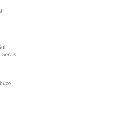
l
Sul
 Gerais
mbuco