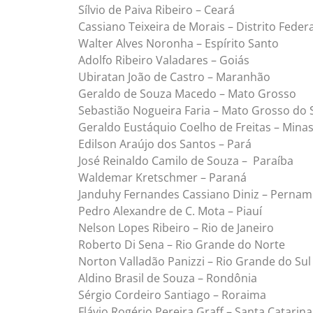
Sílvio de Paiva Ribeiro – Ceará
Cassiano Teixeira de Morais – Distrito Federa
Walter Alves Noronha – Espírito Santo
Adolfo Ribeiro Valadares – Goiás
Ubiratan João de Castro – Maranhão
Geraldo de Souza Macedo – Mato Grosso
Sebastião Nogueira Faria – Mato Grosso do 
Geraldo Eustáquio Coelho de Freitas – Minas
Edilson Araújo dos Santos – Pará
José Reinaldo Camilo de Souza – Paraíba
Waldemar Kretschmer – Paraná
Janduhy Fernandes Cassiano Diniz – Perna
Pedro Alexandre de C. Mota – Piauí
Nelson Lopes Ribeiro – Rio de Janeiro
Roberto Di Sena – Rio Grande do Norte
Norton Valladão Panizzi – Rio Grande do Sul
Aldino Brasil de Souza – Rondônia
Sérgio Cordeiro Santiago – Roraima
Flávio Rogério Pereira Graff – Santa Catarina