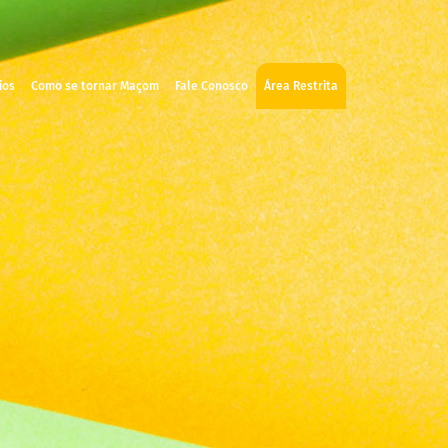
ios
Como se tornar Maçom
Fale Conosco
Área Restrita