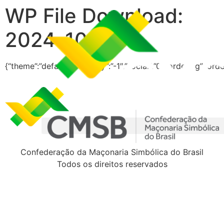
WP File Download:
2024-10
{“theme”:”default”,”visibility”:”-1″,”social”:”0″,”ordering”:”
Confederação da Maçonaria Simbólica do Brasil
Todos os direitos reservados