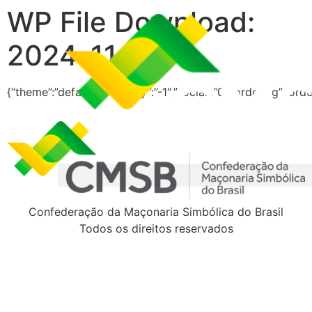
WP File Download:
2024-11
{“theme”:”default”,”visibility”:”-1″,”social”:”0″,”ordering”:”
Confederação da Maçonaria Simbólica do Brasil
Todos os direitos reservados