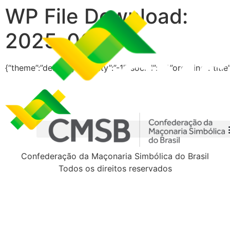
WP File Download:
2025-06
{“theme”:”default”,”visibility”:”-1″,”social”:”0″,”ordering”:”t
Confederação da Maçonaria Simbólica do Brasil
Todos os direitos reservados