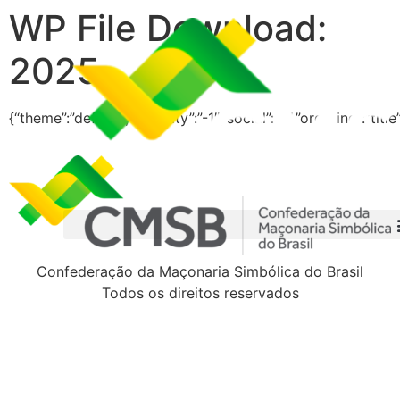
WP File Download:
2025
{“theme”:”default”,”visibility”:”-1″,”social”:”0″,”ordering”:”t
Confederação da Maçonaria Simbólica do Brasil
Todos os direitos reservados