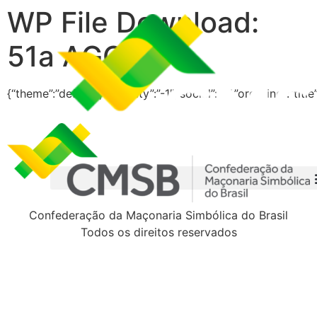
WP File Download:
51a AGO
{“theme”:”default”,”visibility”:”-1″,”social”:”0″,”ordering”:”t
Confederação da Maçonaria Simbólica do Brasil
Todos os direitos reservados