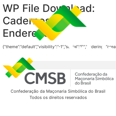
WP File Download:
Cadernos de
Endereços
{“theme”:”default”,”visibility”:”-1″,”social”:”0″,”ordering”:”
Confederação da Maçonaria Simbólica do Brasil
Todos os direitos reservados