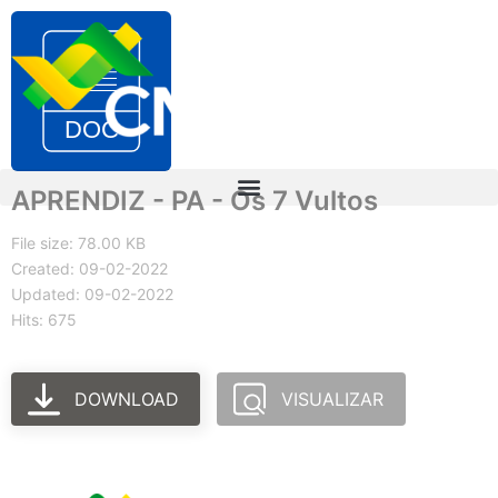
APRENDIZ - PA - Os 7 Vultos
File size: 78.00 KB
Created: 09-02-2022
Updated: 09-02-2022
Hits: 675
DOWNLOAD
VISUALIZAR