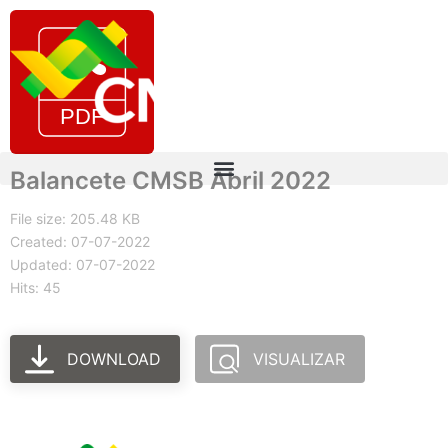
Balancete CMSB Abril 2022
File size: 205.48 KB
Created: 07-07-2022
Updated: 07-07-2022
Hits: 45
DOWNLOAD
VISUALIZAR