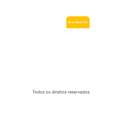
ios
Como se tornar Maçom
Fale Conosco
Área Restrita
Todos os direitos reservados