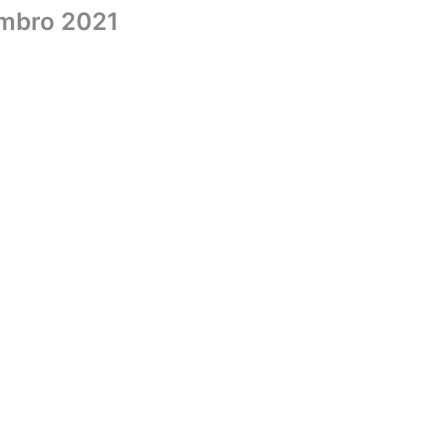
mbro 2021
Home
Sobre
Biblioteca
UniCMSB
Editora
Livraria
Convên