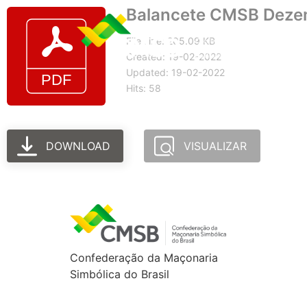
Balancete CMSB Deze
File size: 205.09 KB
Created: 19-02-2022
Updated: 19-02-2022
Hits: 58
DOWNLOAD
VISUALIZAR
Confederação da Maçonaria
Simbólica do Brasil