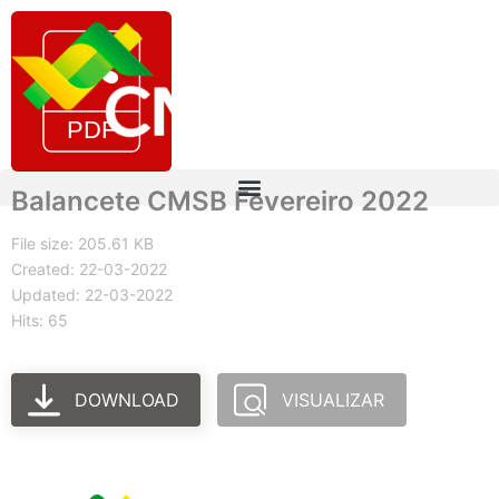
Balancete CMSB Fevereiro 2022
File size: 205.61 KB
Created: 22-03-2022
Updated: 22-03-2022
Hits: 65
DOWNLOAD
VISUALIZAR