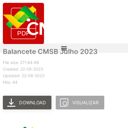
Balancete CMSB Julho 2023
File size: 271.84 KB
Created: 22-08-2023
Updated: 22-08-2023
Hits: 44
DOWNLOAD
VISUALIZAR