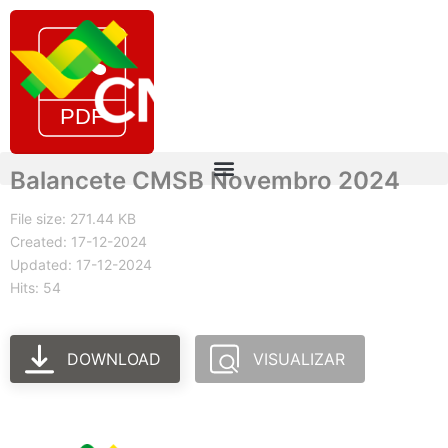
Balancete CMSB Novembro 2024
File size: 271.44 KB
Created: 17-12-2024
Updated: 17-12-2024
Hits: 54
DOWNLOAD
VISUALIZAR