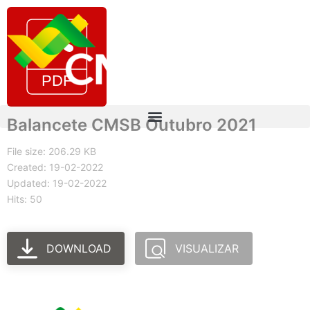
Balancete CMSB Outubro 2021
File size: 206.29 KB
Created: 19-02-2022
Updated: 19-02-2022
Hits: 50
DOWNLOAD
VISUALIZAR