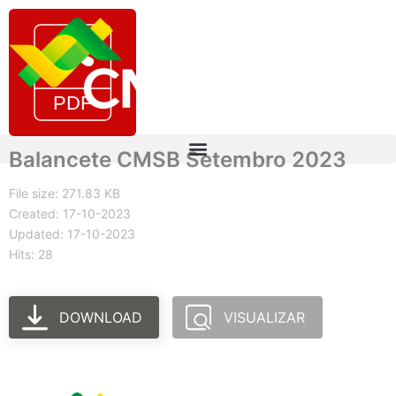
Balancete CMSB Setembro 2023
File size: 271.83 KB
Created: 17-10-2023
Updated: 17-10-2023
Hits: 28
DOWNLOAD
VISUALIZAR