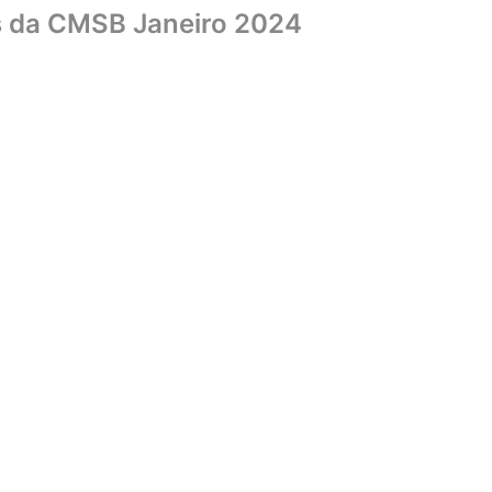
 da CMSB Janeiro 2024
Home
Sobre
Biblioteca
UniCMSB
Editora
Livraria
Convên