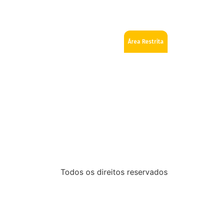
ios
Como se tornar Maçom
Fale Conosco
Área Restrita
Todos os direitos reservados