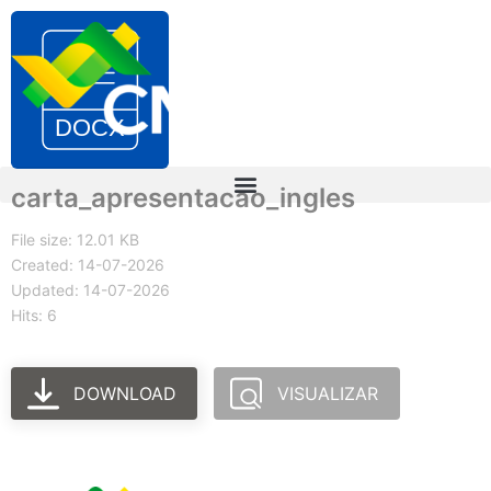
carta_apresentacao_ingles
File size: 12.01 KB
Created: 14-07-2026
Updated: 14-07-2026
Hits: 6
DOWNLOAD
VISUALIZAR