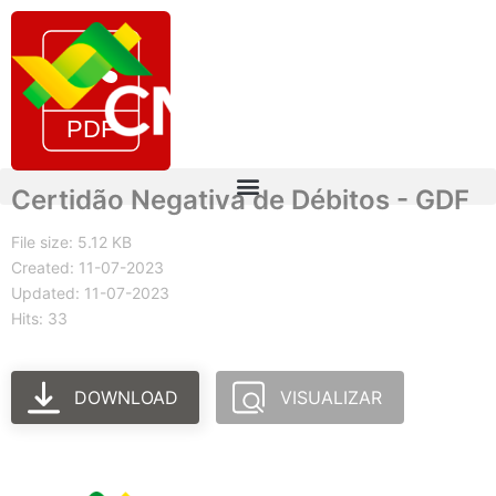
Certidão Negativa de Débitos - GDF
File size: 5.12 KB
Created: 11-07-2023
Updated: 11-07-2023
Hits: 33
DOWNLOAD
VISUALIZAR