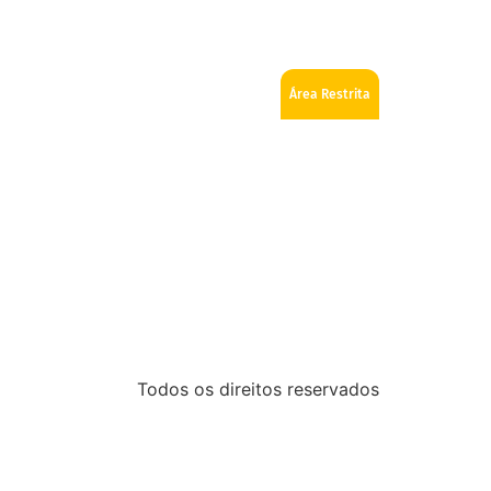
ios
Como se tornar Maçom
Fale Conosco
Área Restrita
Todos os direitos reservados