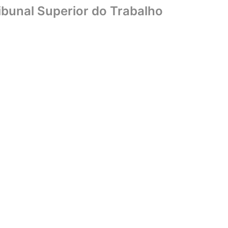
ibunal Superior do Trabalho
Home
Sobre
Biblioteca
UniCMSB
Editora
Livraria
Convên