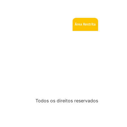
ios
Como se tornar Maçom
Fale Conosco
Área Restrita
Todos os direitos reservados