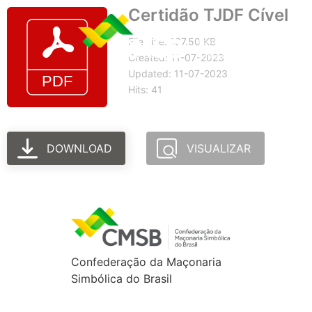
Certidão TJDF Cível
File size: 137.50 KB
Created: 11-07-2023
Updated: 11-07-2023
Hits: 41
DOWNLOAD
VISUALIZAR
Confederação da Maçonaria
Simbólica do Brasil