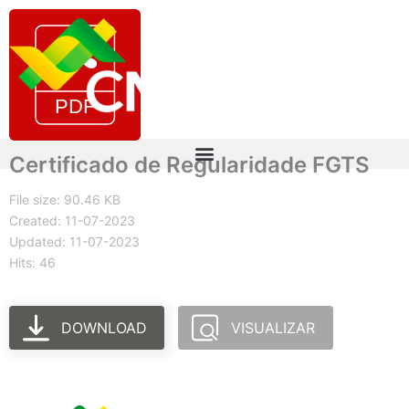
Certificado de Regularidade FGTS
File size: 90.46 KB
Created: 11-07-2023
Updated: 11-07-2023
Hits: 46
DOWNLOAD
VISUALIZAR