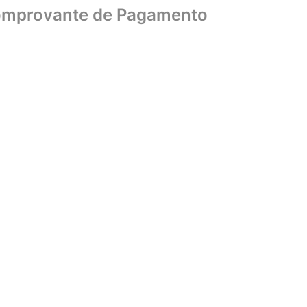
omprovante de Pagamento
Home
Sobre
Biblioteca
UniCMSB
Editora
Livraria
Convên