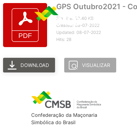
GPS Outubro2021 - C
File size: 99.40 KB
Created: 08-07-2022
Updated: 08-07-2022
Hits: 28
DOWNLOAD
VISUALIZAR
Confederação da Maçonaria
Simbólica do Brasil