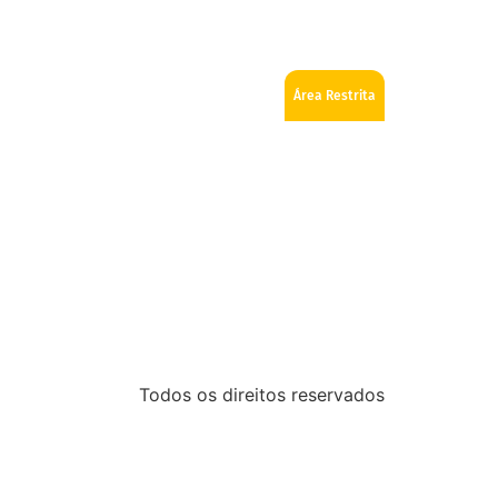
ios
Como se tornar Maçom
Fale Conosco
Área Restrita
Todos os direitos reservados