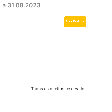
 a 31.08.2023
ios
Como se tornar Maçom
Fale Conosco
Área Restrita
Todos os direitos reservados