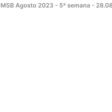
CMSB Agosto 2023 - 5ª semana - 28.08
Home
Sobre
Biblioteca
UniCMSB
Editora
Livraria
Convên