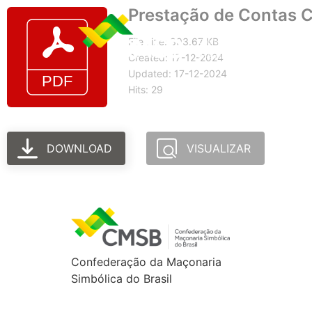
Prestação de Contas 
File size: 893.67 KB
Created: 17-12-2024
Updated: 17-12-2024
Hits: 29
DOWNLOAD
VISUALIZAR
Confederação da Maçonaria
Simbólica do Brasil