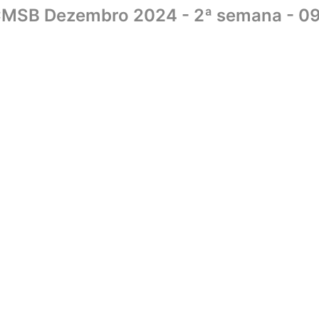
CMSB Dezembro 2024 - 2ª semana - 09.
Home
Sobre
Biblioteca
UniCMSB
Editora
Livraria
Convên