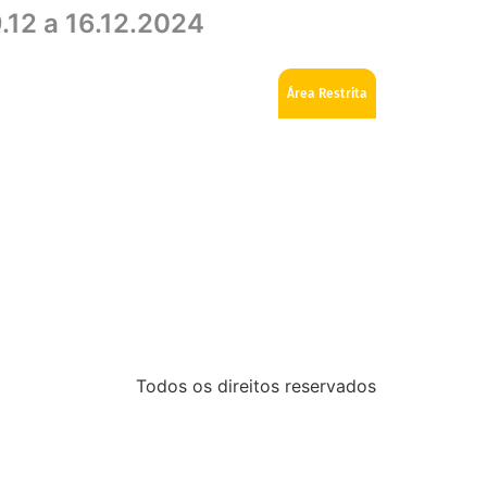
12 a 16.12.2024
ios
Como se tornar Maçom
Fale Conosco
Área Restrita
Todos os direitos reservados