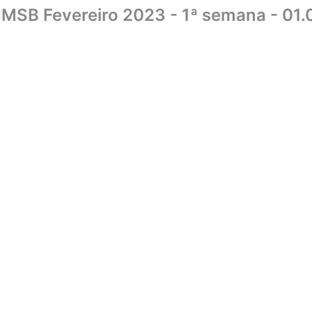
MSB Fevereiro 2023 - 1ª semana - 01.
Home
Sobre
Biblioteca
UniCMSB
Editora
Livraria
Convên