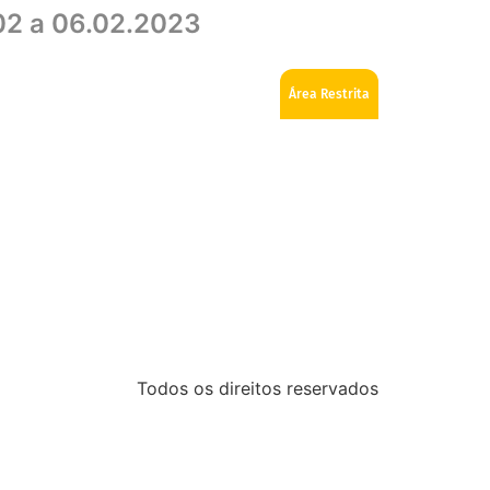
02 a 06.02.2023
ios
Como se tornar Maçom
Fale Conosco
Área Restrita
Todos os direitos reservados