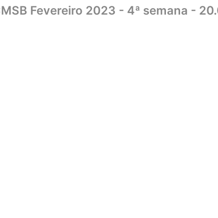
MSB Fevereiro 2023 - 4ª semana - 20
Home
Sobre
Biblioteca
UniCMSB
Editora
Livraria
Convên