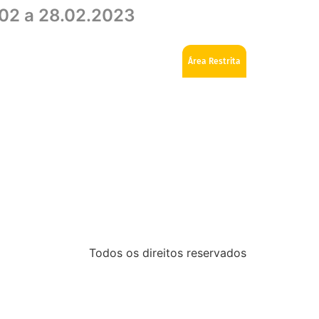
.02 a 28.02.2023
ios
Como se tornar Maçom
Fale Conosco
Área Restrita
Todos os direitos reservados