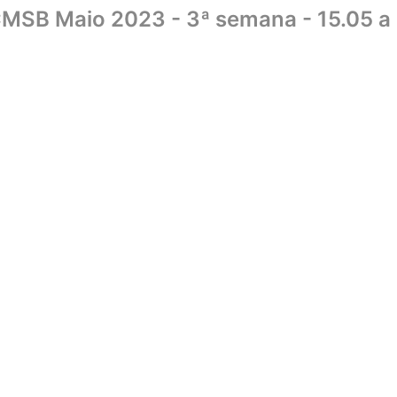
CMSB Maio 2023 - 3ª semana - 15.05 a
Home
Sobre
Biblioteca
UniCMSB
Editora
Livraria
Convên