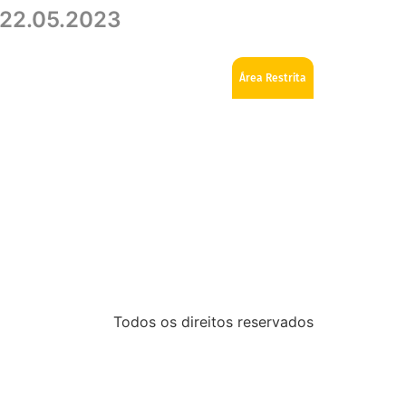
 22.05.2023
ios
Como se tornar Maçom
Fale Conosco
Área Restrita
Todos os direitos reservados