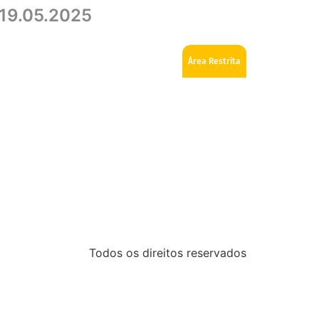
 19.05.2025
ios
Como se tornar Maçom
Fale Conosco
Área Restrita
Todos os direitos reservados