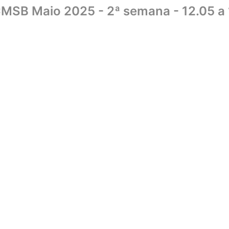
MSB Maio 2025 - 2ª semana - 12.05 a
Home
Sobre
Biblioteca
UniCMSB
Editora
Livraria
Convên