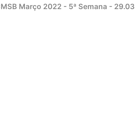
CMSB Março 2022 - 5ª Semana - 29.03
Home
Sobre
Biblioteca
UniCMSB
Editora
Livraria
Convên