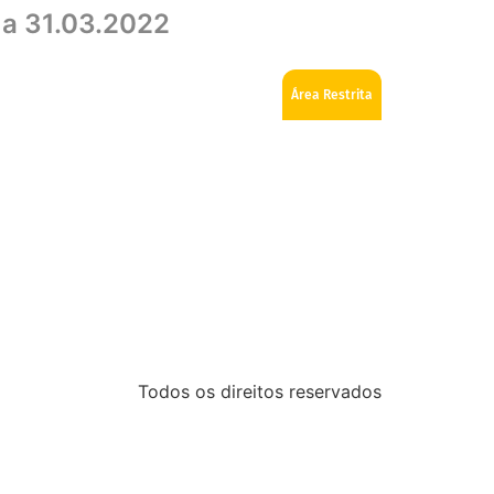
 a 31.03.2022
ios
Como se tornar Maçom
Fale Conosco
Área Restrita
Todos os direitos reservados