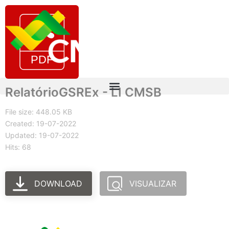
RelatórioGSREx - LI CMSB
File size: 448.05 KB
Created: 19-07-2022
Updated: 19-07-2022
Hits: 68
DOWNLOAD
VISUALIZAR