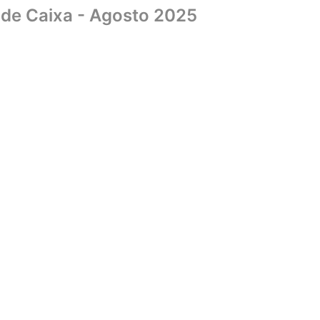
de Caixa - Agosto 2025
Home
Sobre
Biblioteca
UniCMSB
Editora
Livraria
Convên