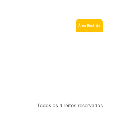
ios
Como se tornar Maçom
Fale Conosco
Área Restrita
Todos os direitos reservados