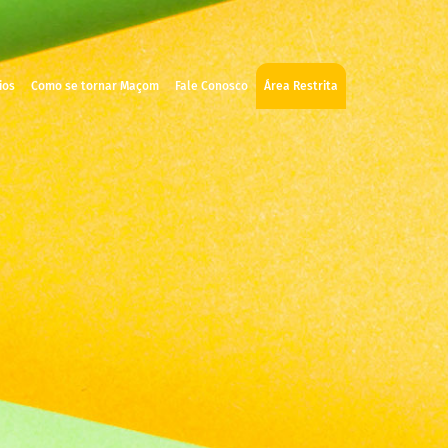
ios
Como se tornar Maçom
Fale Conosco
Área Restrita